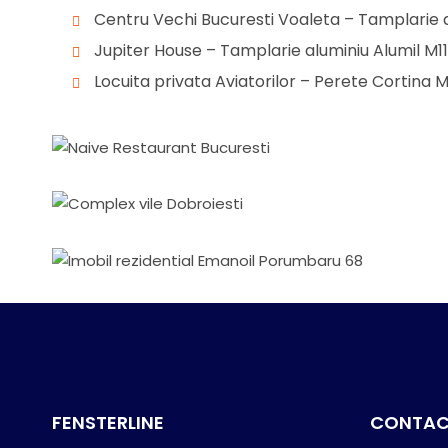
Centru Vechi Bucuresti Voaleta – Tamplarie a
Jupiter House – Tamplarie aluminiu Alumil M1
Locuita privata Aviatorilor – Perete Cortina M
Restaurant
Naive Restaurant Bucuresti
Complex Rezidential
Imobil rezidential
Complex vile Dobroiesti
Imobil rezidential Emanoil
Porumbaru 68
FENSTERLINE
CONTAC