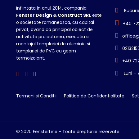
Infiintata in anul 2014, compania
Bucureș
Fenster Design & Construct SRL
este
o societate romaneasca, cu capital
+40 72
privat, avand ca principal obiect de
office@
activitate proiectarea, executia si
montajul tamplariei de aluminiu si
0213215
tamplariei de PVC cu geam
termoizolant.
+40 722
Luni – 
Termeni si Conditii
Politica de Confidentialitate
Set
© 2020 FensterLine - Toate drepturile rezervate.