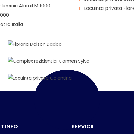
luminiu Alumil M11000
Locuinta privata Flo
1000
etra Italia
Florarie
Floraria Maison Dadoo
Complex Rezidential
Complex rezidential Carmen Sylva
Corporate Office
Locuinta privata Colentina
T INFO
SERVICII