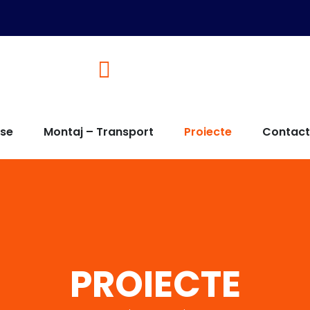
Solutii de tamplarie adaptate 
use
Montaj – Transport
Proiecte
Contact
PROIECTE