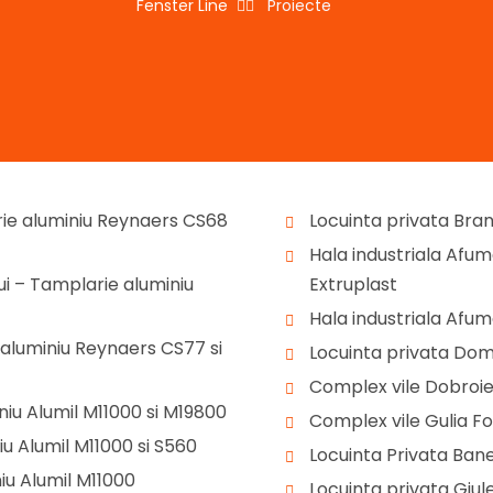
Fenster Line
Proiecte
ie aluminiu Reynaers CS68
Locuinta privata Bra
Hala industriala Af
i – Tamplarie aluminiu
Extruplast
Hala industriala Afu
 aluminiu Reynaers CS77 si
Locuinta privata Dom
Complex vile Dobroie
niu Alumil M11000 si M19800
Complex vile Gulia F
u Alumil M11000 si S560
Locuinta Privata Ba
iu Alumil M11000
Locuinta privata Giul