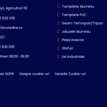
Tamplarie Aluminiu
ti, Agricultori 113
Tamplarie PVC
2 633 035
Geam Termopan/Tripan
fensterline.ro
Jaluzele Aluminiu
237
Plase Insecte
 633 035
Glafuri
Vineri 08:00 -16:00
Usi industriale
ari GDPR
Despre cookie-uri
Setarile Cookie-uri