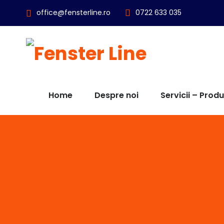
office@fensterline.ro
0722 633 035
Home
Despre noi
Servicii – Prod