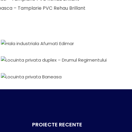
reasca – Tamplarie PVC Rehau Brillant
Hala Industriala
Locuinta Privata Duplex
Hala industriala Afumati Edimar
Locuinta privata duplex – Drumul
Regimentului
Locuinta Privata
Locuinta privata Baneasa
PROIECTE RECENTE