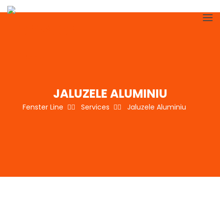
JALUZELE ALUMINIU
Fenster Line
Services
Jaluzele Aluminiu